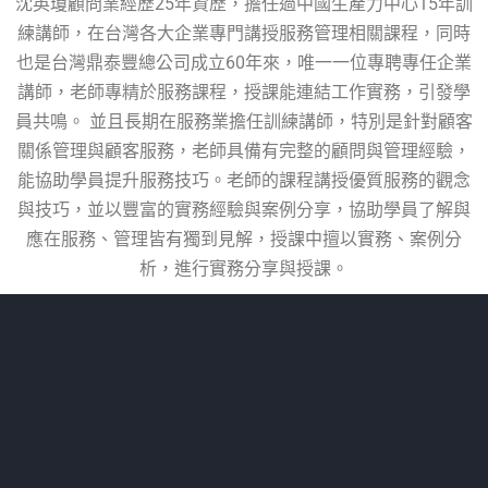
沈英瓊顧問業經歷25年資歷，擔任過中國生產力中心15年訓
練講師，在台灣各大企業專門講授服務管理相關課程，同時
也是台灣鼎泰豐總公司成立60年來，唯一一位專聘專任企業
講師，老師專精於服務課程，授課能連結工作實務，引發學
員共鳴。 並且長期在服務業擔任訓練講師，特別是針對顧客
關係管理與顧客服務，老師具備有完整的顧問與管理經驗，
能協助學員提升服務技巧。老師的課程講授優質服務的觀念
與技巧，並以豐富的實務經驗與案例分享，協助學員了解與
應在服務、管理皆有獨到見解，授課中擅以實務、案例分
析，進行實務分享與授課。