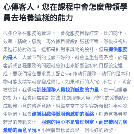
心傳客人，您在課程中會怎麼帶領學
員去培養這樣的能力
很多企業在服務的管理上，會從服務目標訂定，比如簡化、
效率、精緻、感動，再依據目標設計服務流程，然後檢視結
果進行檢討改善，這都是針對事與物的設計，但是
提供服務
的是人
，人做不到的或做不好的，就會產生各種矛盾，於是
客訴或各種服務的問題就會跑出來影響當初的目標設定達
成，要我們常在要求員工配合sop作執行服務，執行的是事和
物可能太精準就會變成僵化，如果執行的人”心”不在了，就會
被檢討，我覺得
訓練服務人員找到感動的力量
，是一個重要
的動力，我會用焦點討論法:找到服務人員心嚮往的感動點形
成服務心意的傳遞意願，組織常常在發生客訴時檢討事件發
生經過，我會
建議組織傳遞服務感動的脈絡
，創造有為者亦
若是的典範文化，
服務的用心不是管理規定，而是被固力與
激勵的願意呈現。
小團體聚焦會談是一個很好的啟發。