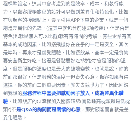
程標準設定，這其中會考慮到的是效率、成本、和執行能
力，以顧客服務旅程的設計可以做到差異化和特色化，比如
在與顧客的接觸點上，最早引用APP下單的企業，就是一個
創造差異化的先鋒，(這其中就包含前述3項考慮)，但是否是
特色(也就是無人可以比擬)就有待時間的考驗，有些企業有其
基本的成功因素，比如搭飛機你在在乎的一定是安全、其次
是準時、再來才是感受體驗，比如餐飲業，基本一定是食物
要安全衛生好吃、接著是餐點要好吃?然後才會是服務的溫
度，但是服務的溫度也是最大的破壞變數，也就是說，你的
前面都很好，但是服務的溫度一但喪失心意，顧客如果有得
選擇，你的前面二個重要因素，就失去競爭力了，因此回歸
到我說的
服務流程中需要把感動因子放入，成為差異化體
驗
，比如飯店的CI流程加入關懷確認(喜歡睡高枕頭還是低枕
頭?)不
是Q&A的詢問而是關懷的心意
，那對顧客而言就是差
異化體驗。