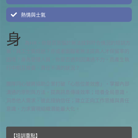
熱情與士氣
身
為HR，你是否苦惱於無法找到符合情況的培訓方
案，員工士氣低迷？亦或者面臨著無法提高人才保留率的
困境？身為管理人員，你是否遇到因溝通不力，而產生執
行中相互推委、責任不清的狀況？
團隊同心營將協助企業打破「心態位差效應」，掌握內部
溝通的原則與方法，提高訊息傳達效率；培養全局意識，
洞悉他人需求，彼此接納信任；建立正向工作思維與責任
意識，力求實現組織潛能最大化。
【培訓重點】