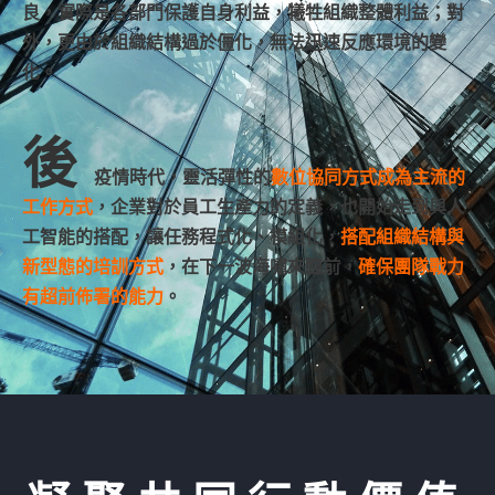
良，實際是各部門保護自身利益，犧牲組織整體利益；對
外，更由於組織結構過於僵化，無法迅速反應環境的變
化。
後
疫情時代，靈活彈性的
數位協同方式成為主流的
工作方式
，企業對於員工生產力的定義，也開始走到與人
工智能的搭配，讓任務程式化、模組化，
搭配組織結構與
新型態的培訓方式
，在下一波海嘯來臨前，
確保團隊戰力
有超前佈署的能力
。