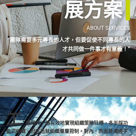
展方案
ABOU
T
SERVICES
“團隊需要多元專長的人才，但要促使不同專長的人
才共同做一件事才有意義！”
工
業時代，為有效地實現組織策略目標，多半採功
能式組織，但這造就組織層層箝制。對內，表面是溝通不