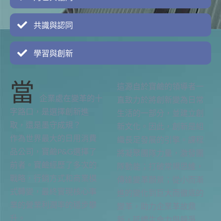
共識與認同
學習與創新
當
這源自於寶鹼的領導者一
企業處在變革的十
直致力於將創新變為日常
字路口，是選擇創新進
生活的一部分，並建立創
取，還是墨守成規？
新文化。因此，創新是組
作為世界最大的日用消費
織長足發展的引擎。課程
品公司，寶鹼P&G選擇了
將凝聚團隊力量，激發團
前者。寶鹼經歷了多次的
隊動能；打破常規思維，
戰略，行銷方式和商業模
傳達變革願景；從小而漸
式轉變，最終實現核心事
進的變化到巨大而徹底的
業的營業利潤率的穩步攀
變革，助力企業革故鼎
升。
新，延續生命力與競爭