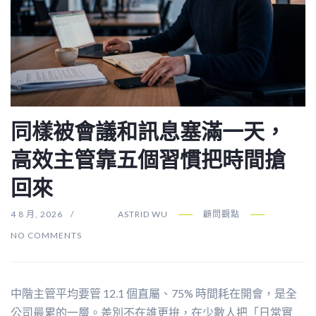
同樣被會議和訊息塞滿一天，
高效主管靠五個習慣把時間搶
回來
4 8 月, 2026
ASTRID WU
顧問觀點
NO COMMENTS
中階主管平均要管 12.1 個直屬、75% 時間耗在開會，是全
公司最累的一層。差別不在誰更拚，在少數人把「日常實