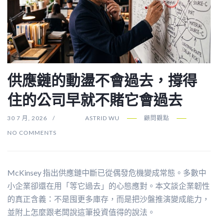
供應鏈的動盪不會過去，撐得
住的公司早就不賭它會過去
30 7 月, 2026
ASTRID WU
顧問觀點
NO COMMENTS
McKinsey 指出供應鏈中斷已從偶發危機變成常態。多數中
小企業卻還在用「等它過去」的心態應對。本文談企業韌性
的真正含義：不是囤更多庫存，而是把沙盤推演變成能力，
並附上怎麼跟老闆說這筆投資值得的說法。