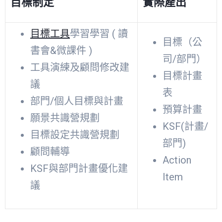
目標制定
實際產出
目標工具
學習學習 ( 讀
目標（公
書會&微課件 )
司/部門）
工具演練及顧問修改建
目標計畫
議
表
部門/個人目標與計畫
預算計畫
願景共識營規劃
KSF(計畫/
目標設定共識營規劃
部門)
顧問輔導
Action
KSF與部門計畫優化建
Item
議