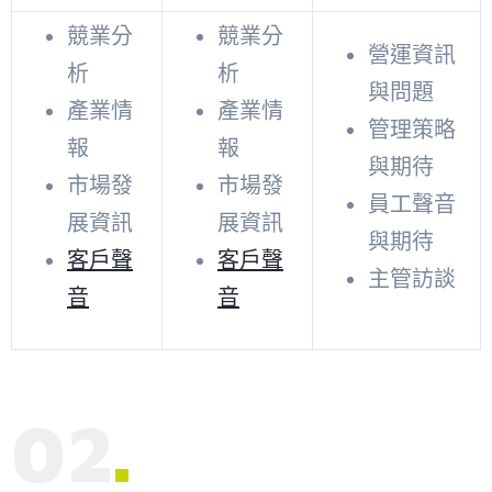
競業分
競業分
營運資訊
析
析
與問題
產業情
產業情
管理策略
報
報
與期待
市場發
市場發
員工聲音
展資訊
展資訊
與期待
客戶聲
客戶聲
主管訪談
音
音
02