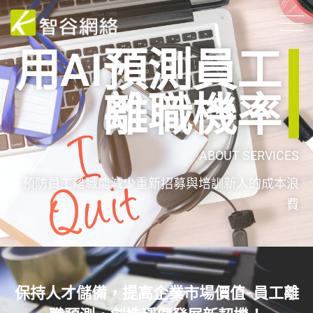
用AI預測員工
離職機率
ABOU
T
SERVICES
預防員工離職能減少重新招募與培訓新人的成本浪
費
保持人才儲備，提高企業市場價值-員工離