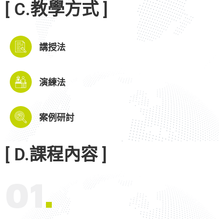
[ C.教學方式 ]
講授法
演練法
案例研討
[ D.課程內容 ]
01