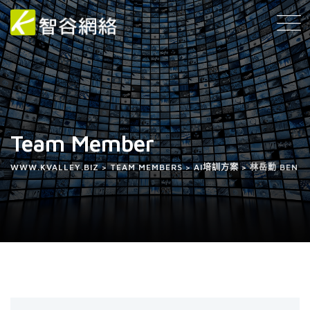
Team Member
WWW.KVALLEY.BIZ
>
TEAM MEMBERS
>
AI培訓方案
>
林岳勳 BEN