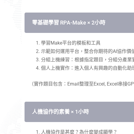
零基礎學習 RPA-Make​ × 2小時
學習
Make
平台的模板和工具
示範如何運用平台，整合你期待的
AI
協作價
分組上機練習：根據指定題目，分組分產業
個人上機實作：進入個人有興趣的自動化助
（實作題目包含：
Email
整理至
Excel,
Excel
串接
GPT
人機協作的素養​ × 1小時
人機協作是甚麼？為什麼變成顯學？