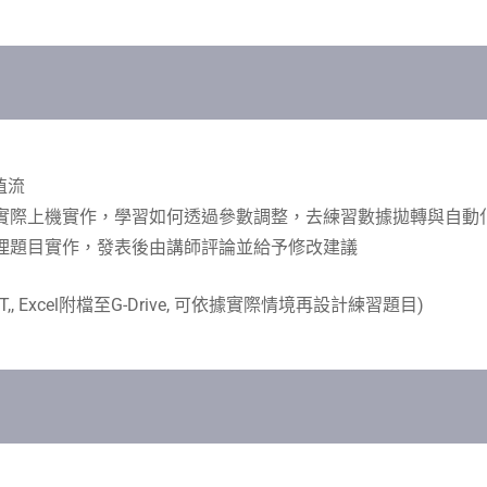
值流
實際上
機實作，學習如何透過參數調整，去練習數據拋轉
與自動
理題目
實作，發表後由講師評論並給予修改建議
,,
Excel
附檔至
G-Drive,
可依據實際情境再設計練習題目
)