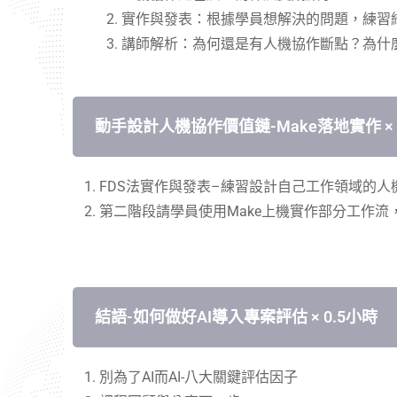
實作與發表：根據學員想解決的問題，練習
講師解析：為何還是有人機協作斷點？為什
動手設計人機協作價值鏈-Make落地實作 × 
FDS
法實作與發表
–
練習設計自己工作領域的人
第二階段請學員使用
Make
上機實作部分工作流
結語-如何做好AI導入專案評估 × 0.5小時
別為了
AI
而
AI-
八大關鍵評估因子