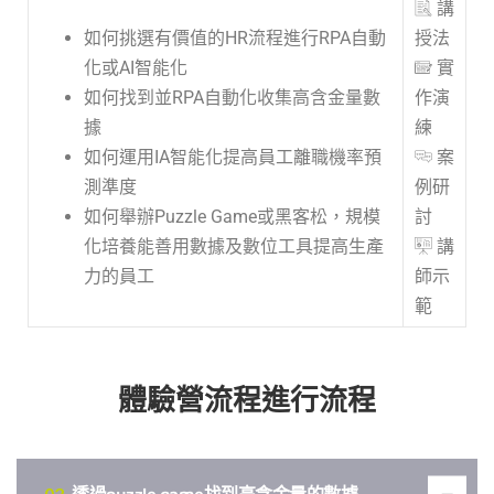
講
如何挑選有價值的HR流程進行RPA自動
授法
化或AI智能化
實
如何找到並RPA自動化收集高含金量數
作演
據
練
如何運用IA智能化提高員工離職機率預
案
測準度
例研
如何舉辦Puzzle Game或黑客松，規模
討
化培養能善用數據及數位工具提高生產
講
力的員工
師示
範
體驗營流程進行流程