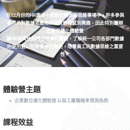
在12月份的HR圓桌小聚數位轉型新思維專場中，許多參與
者表示對數據思維和流程智能化感到興趣，因此特別籌辦
此數位優化體驗營
讓HR和其他部門主管優先體驗，了解統一公司各部門數據
的使用對公司有多大的幫助，培養員工的數據思維之重要
性。
體驗營主題
企業數位優化體驗營 以員工離職機率預測為例
課程效益