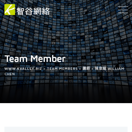
Team Member
WWW.KVALLEY.BIZ
>
TEAM MEMBERS
>
講師
>
陳韋綸 WILLIAM
CHEN