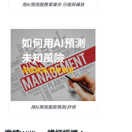
用AI預測服務業庫存 分撥與補貨
用AI預測風險預測/詐保