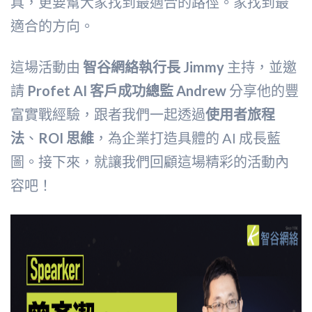
具，更要幫大家找到最適合的路徑。家找到最
適合的方向。
這場活動由
智谷網絡執行長 Jimmy
主持，並邀
請
Profet AI 客戶成功總監 Andrew
分享他的豐
富實戰經驗，跟者我們一起透過
使用者旅程
法
、
ROI 思維
，為企業打造具體的 AI 成長藍
圖。接下來，就讓我們回顧這場精彩的活動內
容吧！