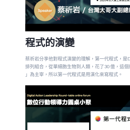
程式的演變
蔡祈岩分享他對程式演變的理解，第一代程式，是D
排列組合，從單細胞生物到人類，花了30 億，這
」為主宰，所以第一代程式是用演化來寫程式。