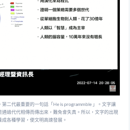
重要的一句話「He is programmble 」。文字讓
是通過代代相傳而傳出來，難免會失真。所以，文字的出現
達成各種學習，使文明高速發展。