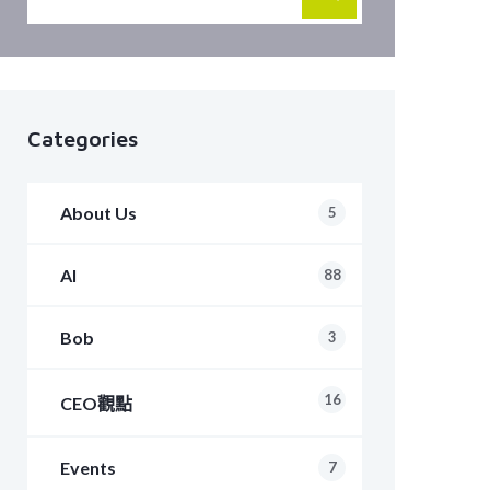
Categories
About Us
5
AI
88
Bob
3
16
CEO觀點
Events
7