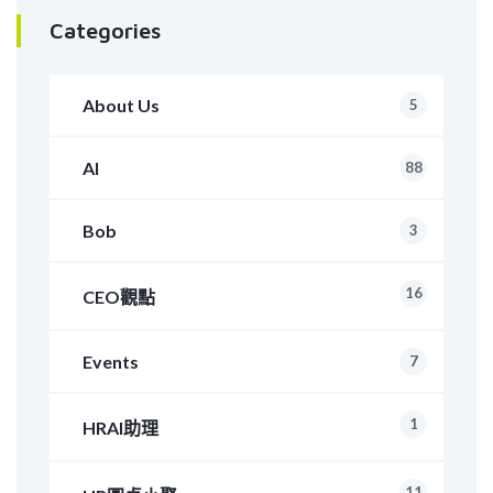
Categories
About Us
5
AI
88
Bob
3
16
CEO觀點
Events
7
1
HRAI助理
11