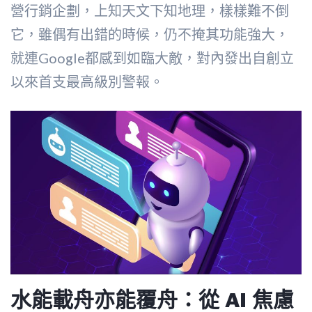
營行銷企劃，上知天文下知地理，樣樣難不倒
它，雖偶有出錯的時候，仍不掩其功能強大，
就連Google都感到如臨大敵，對內發出自創立
以來首支最高級別警報。
水能載舟亦能覆舟：從 AI 焦慮