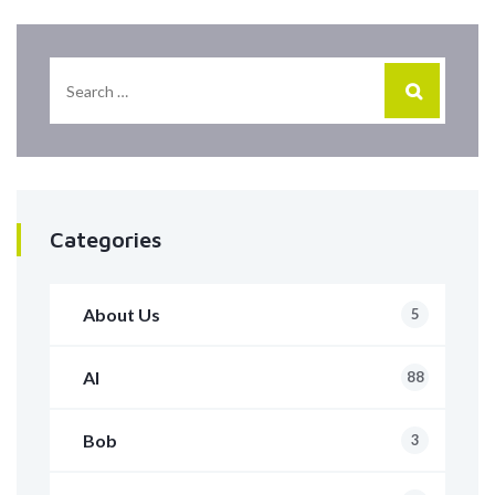
Categories
About Us
5
AI
88
Bob
3