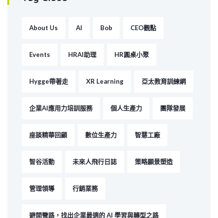
About Us
AI
Bob
CEO觀點
Events
HRAI助理
HR圓桌小聚
Hygge帶著走
XR Learning
亞太教育訓練網
企業AI應用力培訓服務
個人生產力
團隊發展
座談精華回顧
數位生產力
智慧工廠
智谷活動
未來人飛行日誌
策略願景塑造
管理領導
行銷業務
避開彎路，找出企業最適的 AI 學習與轉型之路