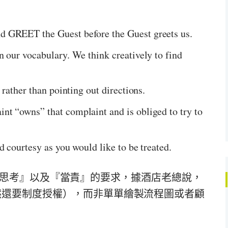
d GREET the Guest before the Guest greets us.
n our vocabulary. We think creatively to find
 rather than pointing out directions.
nt “owns” that complaint and is obliged to try to
d courtesy as you would like to be treated.
框思考』以及『當責』的要求，據酒店老總說，
的要素（當然還要制度授權），而非單單繪製流程圖或者顧