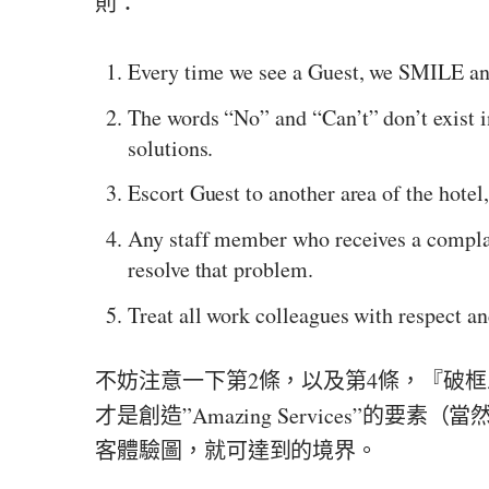
則：
Every time we see a Guest, we SMILE an
The words “No” and “Can’t” don’t exist i
solutions.
Escort Guest to another area of the hotel,
Any staff member who receives a complai
resolve that problem.
Treat all work colleagues with respect an
不妨注意一下第2條，以及第4條，『破
才是創造”Amazing Services”
客體驗圖，就可達到的境界。