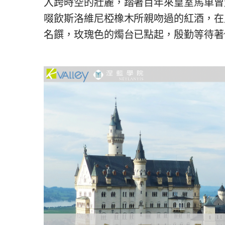
入跨時空的壯麗，踏著百年來皇室馬車曾
啜飲斯洛維尼椏橡木所親吻過的紅酒，在
名饌，玫瑰色的燭台已點起，殷勤等待著