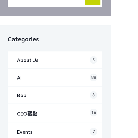
Categories
About Us
5
AI
88
Bob
3
16
CEO觀點
Events
7