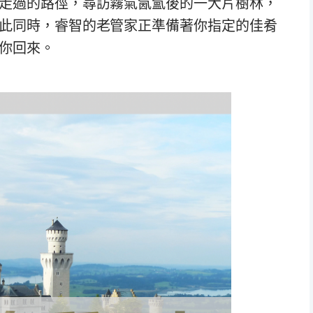
走過的路徑，尋訪霧氣氤氳後的一大片樹林，
此同時，睿智的老管家正準備著你指定的佳肴
你回來。