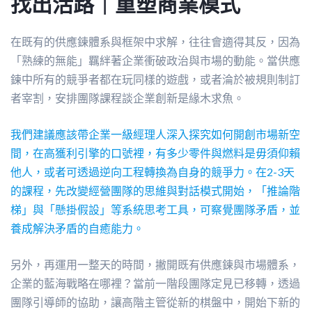
找出活路｜重塑商業模式
在既有的供應鍊體系與框架中求解，往往會適得其反，因為
「熟練的無能」羈絆著企業衝破政治與市場的動能。當供應
鍊中所有的競爭者都在玩同樣的遊戲，或者淪於被規則制訂
者宰割，安排團隊課程談企業創新是緣木求魚。
我們建議應該帶企業一級經理人深入探究如何開創市場新空
間，在高獲利引擎的口號裡，有多少零件與燃料是毋須仰賴
他人，或者可透過逆向工程轉換為自身的競爭力。在2-3天
的課程，先改變經營團隊的思維與對話模式開始，「推論階
梯」與「懸掛假設」等系統思考工具，可察覺團隊矛盾，並
養成解決矛盾的自癒能力。
另外，再運用一整天的時間，撇開既有供應鍊與市場體系，
企業的藍海戰略在哪裡？當前一階段團隊定見已移轉，透過
團隊引導師的協助，讓高階主管從新的棋盤中，開始下新的