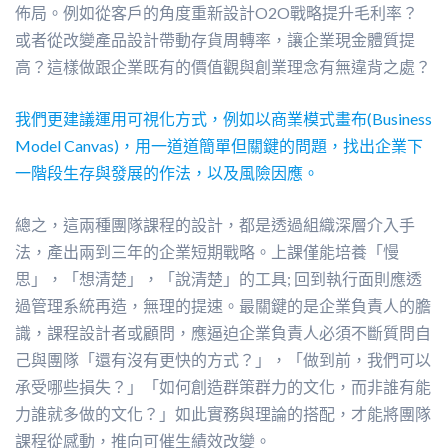
佈局。例如從客戶的角度重新設計O2O戰略提升毛利率？
或者從改變產品設計帶動存貨周轉率，讓企業現金體質提
高？這樣做跟企業既有的價值觀與創業理念有無違背之處？
我們更建議運用可視化方式，例如以商業模式畫布(Business
Model Canvas)，用一道道簡單但關鍵的問題，找出企業下
一階段生存與發展的作法，以及風險因應。
總之，這兩種團隊課程的設計，都是透過組織深層介入手
法，產出兩到三年的企業短期戰略。上課僅能培養「慢
思」，「想清楚」，「說清楚」的工具; 回到執行面則應透
過管理系統再造，無理的提速。最關鍵的是企業負責人的膽
識，課程設計者或顧問，應逼迫企業負責人必須不斷質問自
己與團隊「還有沒有更快的方式？」，「做到前，我們可以
承受哪些損失？」「如何創造群策群力的文化，而非誰有能
力誰就多做的文化？」如此實務與理論的搭配，才能將團隊
課程從感動，推向可催生績效改變。