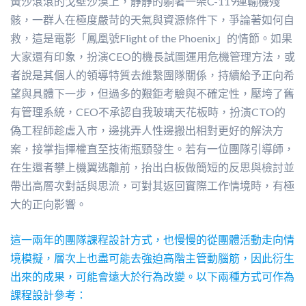
黃沙滾滾的戈壁沙漠上，靜靜的躺著一架C-119運輸機殘
骸，一群人在極度嚴苛的天氣與資源條件下，爭論著如何自
救，這是電影「鳳凰號Flight of the Phoenix」的情節。如果
大家還有印象，扮演CEO的機長試圖運用危機管理方法，或
者說是其個人的領導特質去維繫團隊關係，持續給予正向希
望與具體下一步，但過多的艱鉅考驗與不確定性，壓垮了舊
有管理系統，CEO不承認自我玻璃天花板時，扮演CTO的
偽工程師趁虛入市，邊挑弄人性邊搬出相對更好的解決方
案，接掌指揮權直至技術瓶頸發生。若有一位團隊引導師，
在生還者攀上機翼逃離前，抬出白板做簡短的反思與檢討並
帶出高層次對話與思流，可對其返回實際工作情境時，有極
大的正向影響。
這一兩年的團隊課程設計方式，也慢慢的從團體活動走向情
境模擬，層次上也盡可能去強迫高階主管動腦筋，因此衍生
出來的成果，可能會遠大於行為改變。以下兩種方式可作為
課程設計參考：