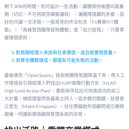
剩下30%的時間，則可設計一些活動，讓團隊快速邁向風暴
期（切記，不可用高空繩索課程），讓團隊隱藏的矛盾、說
好的共識一次浮現。一般常見的作法包含「F1賽車PIT體
驗」、「高峰登頂團隊冒險體驗」或「自力造筏」，只要掌
握幾個原則：
對高階經理人來說有社會價值，或自我實現意義。
就算全體都達成，都還有可能失敗的活動。
最後運用「Open Space」技術將團隊氛圍降溫下來，帶入工
作情境並引領經理人們找出HLAP高階行動方針（HLAP,
High Level Action Plan) ，重新排序找出可快速成功的前三
大計畫，總經理當然為最高主持人。這步驟的關鍵，就是使
之發生（Make it Happen），往往需藉助外部顧問或引導師
跟催，呵護新價值觀與管理系統的孕育。