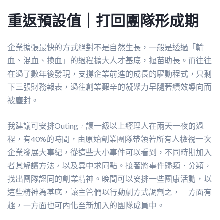
重返預設值｜打回團隊形成期
企業擴張最快的方式絕對不是自然生長，一般是透過「輸
血、混血、換血」的過程擴大人才基底，揠苗助長。而往往
在過了數年後發現，支撐企業前進的成長的驅動程式，只剩
下三張財務報表，過往創業艱辛的凝聚力早隨著績效導向而
被塵封。
我建議可安排Outing，讓一級以上經理人在兩天一夜的過
程，有40%的時間，由原始創業團隊帶領著所有人檢視一次
企業發展大事紀，從這些大小事件可以看到，不同時期加入
者其解讀方法，以及異中求同點。接著將事件歸類、分類，
找出團隊認同的創業精神。晚間可以安排一些團康活動，以
這些精神為基底，讓主管們以行動劇方式調劑之，一方面有
趣，一方面也可內化至新加入的團隊成員中。