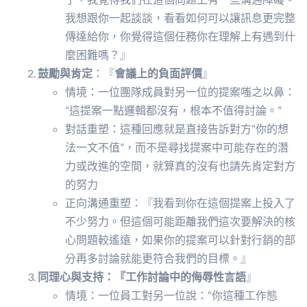
我想跟你一起談談，看看如何可以讓訊息更完整
傳達給你，你覺得這個任務你在理解上有遇到什
麼困難嗎？』
鼓勵與肯定
：『
會議上的負面評價
』
情境：一位團隊成員對另一位的提案嗤之以鼻：
“這提案一點邏輯都沒有，根本不值得討論。”
對話重塑：這種回應就是直接告訴對方“你的想
法一文不值”，而不是尋找提案中可能存在的潛
力或改進的空間，就算真的沒有也請先肯定對方
的努力
正向溝通重塑：『我看到你在這個提案上投入了
不少努力。但這個可能距離我們這次要解決的核
心問題較遙遠，如果你的提案可以針對行銷的部
分再多討論就能更符合我們的目標。』
同理心與支持：『工作討論中的侮辱性言語
』
情境：一位員工對另一位說：“你這種工作態