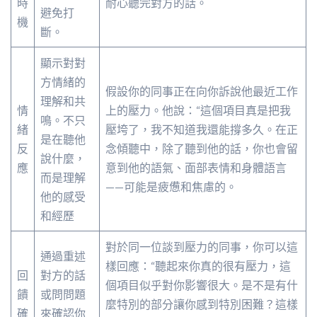
時
耐心聽完對方的話。
避免打
機
斷。
顯示對對
方情緒的
假設你的同事正在向你訴說他最近工作
理解和共
情
上的壓力。他說：“這個項目真是把我
鳴。不只
緒
壓垮了，我不知道我還能撐多久。在正
是在聽他
反
念傾聽中，除了聽到他的話，你也會留
說什麼，
應
意到他的語氣、面部表情和身體語言
而是理解
——可能是疲憊和焦慮的。
他的感受
和經歷
對於同一位談到壓力的同事，你可以這
通過重述
樣回應：“聽起來你真的很有壓力，這
回
對方的話
個項目似乎對你影響很大。是不是有什
饋
或問問題
麼特別的部分讓你感到特別困難？這樣
確
來確認你