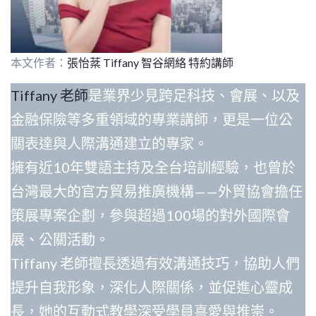
本文作者：
張怡棻 Tiffany 智谷網絡 特約講師
Tiffany 老師
是業界少見跨足科技、會展、以及
金融保險等多重領域的專業講師，更是一位公
關表達與人際溝通建立的專家。
擁有近10年雙語主持及全台培訓經驗，也曾於
台灣最大的官方貿易推廣機構——外貿協會擔任
策展專案企劃，參與超過100場的對外國際會
展、公關活動。
Tiffany 老師擅長透過有效溝通技巧，協助人們
提升自我形象，深化人際關係，並促進心靈成
長，她的互動式教學深受學員喜愛與推崇。