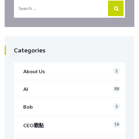
Categories
About Us
5
AI
88
Bob
3
16
CEO觀點