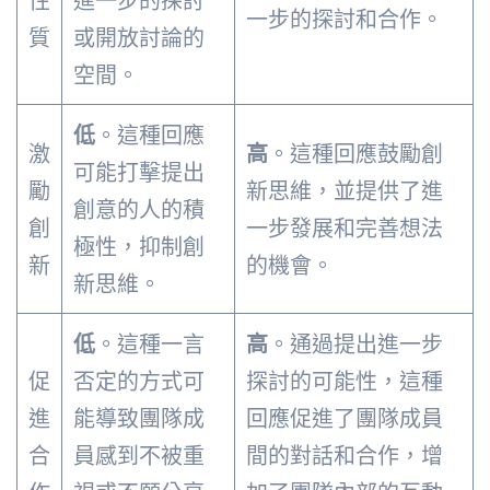
性
進一步的探討
一步的探討和合作。
質
或開放討論的
空間。
低
。這種回應
激
高
。這種回應鼓勵創
可能打擊提出
勵
新思維，並提供了進
創意的人的積
創
一步發展和完善想法
極性，抑制創
新
的機會。
新思維。
低
。這種一言
高
。通過提出進一步
促
否定的方式可
探討的可能性，這種
進
能導致團隊成
回應促進了團隊成員
合
員感到不被重
間的對話和合作，增