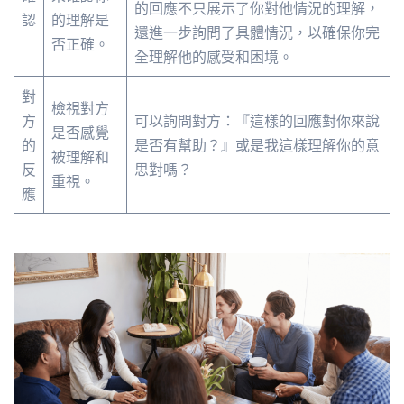
的回應不只展示了你對他情況的理解，
認
的理解是
還進一步詢問了具體情況，以確保你完
否正確。
全理解他的感受和困境。
對
檢視對方
方
可以詢問對方：『這樣的回應對你來說
是否感覺
的
是否有幫助？』或是我這樣理解你的意
被理解和
反
思對嗎？
重視。
應