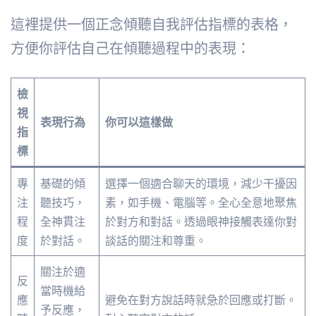
這裡提供一個正念傾聽自我評估指標的表格，
方便你評估自己在傾聽過程中的表現：
檢
視
表現行為
你可以這樣做
指
標
專
基礎的傾
選擇一個適合聊天的環境，減少干擾因
注
聽技巧，
素，如手機、電腦等。全心全意地聚焦
程
全神貫注
於對方和對話。透過眼神接觸表達你對
度
於對話。
談話的關注和尊重。
關注於適
反
當時機給
應
避免在對方說話時就急於回應或打斷。
予反應，