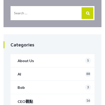
Categories
About Us
5
AI
88
Bob
3
16
CEO觀點