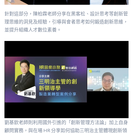
針對這部分，陳柏霖老師分享在黑客松、設計思考等創新管
理思維的洞見及經驗，引導與會者思考如何鍛造創新思維，
並提升組織人才數位素養。
劉基欽老師則利用國外引進的「創新管理方法論」加上自身
顧問實務，與在場 HR 分享如何協助三明治主管體現創新領