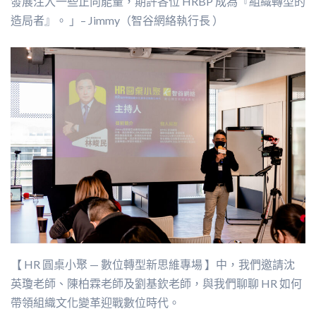
發展注入一些正向能量，期許各位 HRBP 成為『組織轉型的
造局者』。 」– Jimmy（智谷網絡執行長 ）
【 HR 圓桌小聚 — 數位轉型新思維專場 】中，我們邀請沈
英瓊老師、陳柏霖老師及劉基欽老師，與我們聊聊 HR 如何
帶領組織文化變革迎戰數位時代。