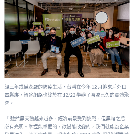
經三年戒備森嚴的防疫生活，台灣在今年 12 月迎來戶外口
罩鬆綁，智谷網絡也終於在 12/22 舉辦了睽違已久的實體聚
會。
「 雖然黑天鵝越來越多，經濟前景受到挑戰，但黑暗之后
必有光明。掌握能掌握的，改變能改變的，我們就能為企業