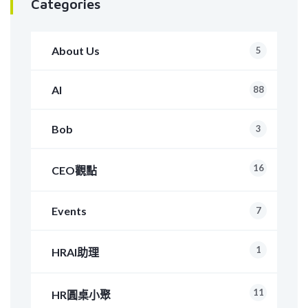
Categories
About Us
5
AI
88
Bob
3
16
CEO觀點
Events
7
1
HRAI助理
11
HR圓桌小聚