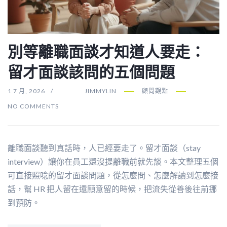
別等離職面談才知道人要走：
留才面談該問的五個問題
1 7 月, 2026
JIMMYLIN
顧問觀點
NO COMMENTS
離職面談聽到真話時，人已經要走了。留才面談（stay
interview）讓你在員工還沒提離職前就先談。本文整理五個
可直接照唸的留才面談問題，從怎麼問、怎麼解讀到怎麼接
話，幫 HR 把人留在還願意留的時候，把流失從善後往前挪
到預防。