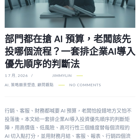
部門都在搶 AI 預算，老闆該先
投哪個流程？一套排企業AI導入
優先順序的判斷法
1 7 月, 2026
JIMMYLIN
AI
,
策略願景塑造
,
顧問觀點
NO COMMENTS
行銷、客服、財務都喊要 AI 預算，老闆怕投錯地方又怕不
投落後。本文給一套排企業AI導入投資優先順序的判斷矩
陣，用高價值、低風險、高可行性三個維度替每個流程的
AI 切入點打分，並用財務月結、客服、報表、行銷四個流