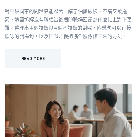
對平級同事的問題只能忍著，講了怕撕破臉、不講又被拖
累？這篇拆解沒有職權當後盾的職場回饋為什麼比上對下更
難，整理出 4 個該做與 4 個不該做的對照，附幾句可以直接
照唸的開場句，以及回饋之後把協作關係修回來的方法。
READ MORE