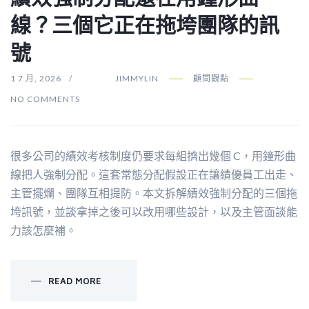
線？三個它正在拖垮團隊的訊
號
1 7 月, 2026
JIMMYLIN
顧問觀點
NO COMMENTS
很多公司的績效考核制度仍要求每組擠出幾個 C，用鐘形曲
線把人強制分配。這套常態分配假設正在讓績優員工出走、
主管擺爛、團隊互相提防。本文拆解績效強制分配的三個拖
垮訊號，並談拿掉之後可以改用哪些設計，以及主管面談能
力該怎麼補。
READ MORE