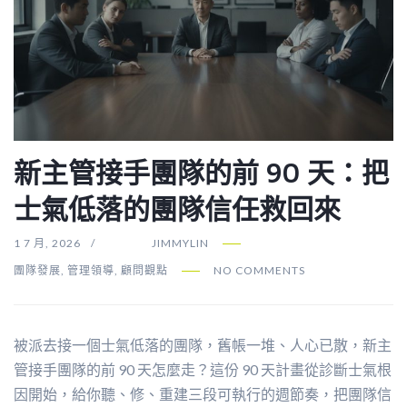
新主管接手團隊的前 90 天：把
士氣低落的團隊信任救回來
1 7 月, 2026
JIMMYLIN
團隊發展
,
管理領導
,
顧問觀點
NO COMMENTS
被派去接一個士氣低落的團隊，舊帳一堆、人心已散，新主
管接手團隊的前 90 天怎麼走？這份 90 天計畫從診斷士氣根
因開始，給你聽、修、重建三段可執行的週節奏，把團隊信