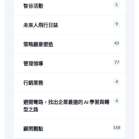
5
智谷活動
9
未來人飛行日誌
43
策略願景塑造
77
管理領導
4
行銷業務
4
避開彎路，找出企業最適的 AI 學習與轉
型之路
168
顧問觀點