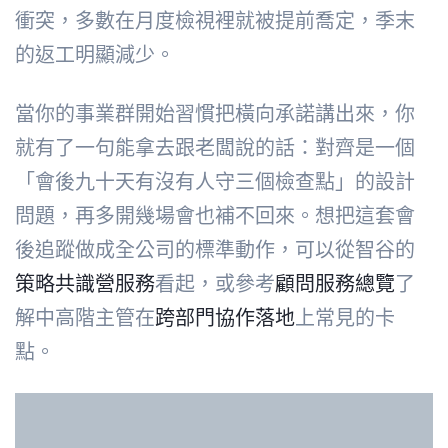
衝突，多數在月度檢視裡就被提前喬定，季末
的返工明顯減少。
當你的事業群開始習慣把橫向承諾講出來，你
就有了一句能拿去跟老闆說的話：對齊是一個
「會後九十天有沒有人守三個檢查點」的設計
問題，再多開幾場會也補不回來。想把這套會
後追蹤做成全公司的標準動作，可以從智谷的
策略共識營服務
看起，或參考
顧問服務總覽
了
解中高階主管在
跨部門協作落地
上常見的卡
點。