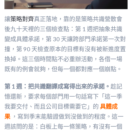
讓
策略對齊
真正落地，靠的是策略共識營散會
後九十天裡的三個檢查點：第 1 週把抽象共識
變成具體承諾，第 30 天讓跨部門承諾第一次對
撞，第 90 天檢查原本的目標有沒有被新進度置
換掉。這三個時間點不必重辦活動，各借一場
既有的例會就夠，但每一個都對應一個崩點。
第 1 週：把共識翻譯成寫得出來的承諾。
趁記
憶還新，要求每個部門用一句話寫下「這一季
我要交付、而且公司目標需要它」的
具體成
果
，寫到季末能驗證做到沒做到的程度。這一
週該問的是：白板上每一條策略，有沒有一個