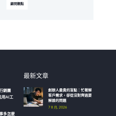
顧問觀點
最新文章
創辦人最貴的盲點：忙著解
行銷團
客戶需求，卻從沒對齊過要
用AI工
解誰的問題
7 8 月, 2026
事多怎麼