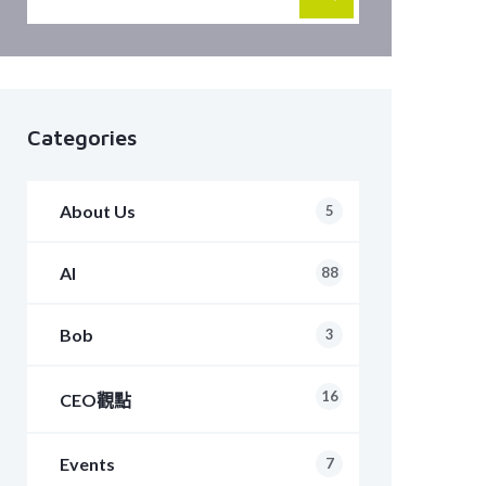
Categories
About Us
5
AI
88
Bob
3
16
CEO觀點
Events
7