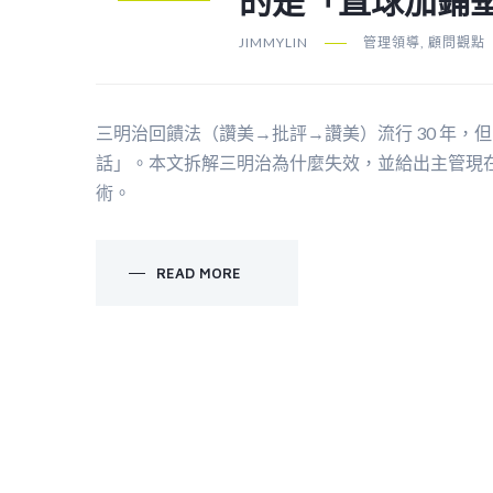
的是「直球加鋪
JIMMYLIN
管理領導
,
顧問觀點
三明治回饋法（讚美→批評→讚美）流行 30 年，
話」。本文拆解三明治為什麼失效，並給出主管現
術。
READ MORE