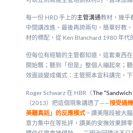
每一份 HRD 手上的
主管溝通
教材，幾乎
中間講改進、最後再誇兩句，簡單好教、新手
材的標配，從 Ken Blanchard 1980 年
但每位有經驗的主管都知道，這套東西在
開始飄；聽到「但是」整個人繃起來；聽
效面談變成儀式：主管照本宣科講完，下
Roger Schwarz 在 HBR〈
The “Sandwich
（2013）把這個現象講透了——
接受過
美聽真話」的反應模式
。讚美階段被大腦
意力集中在等批評，讚美的安撫效果歸零
體信任度會被侵蝕——三明治回饋法不只