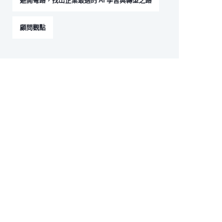
避開彎路，找出企業最適的 AI 學習與轉型之路
顧問觀點