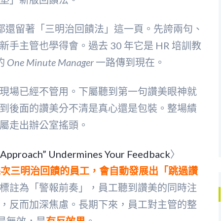
都還留著「三明治回饋法」這一頁。先誇兩句、
主管也學得會。過去 30 年它是 HR 培訓教
代的
One Minute Manager
一路傳到現在。
現場已經不管用。下屬聽到第一句讚美眼神就
到後面的讚美分不清是真心還是包裝。整場績
屬走出辦公室搖頭。
 Approach” Undermines Your Feedback
〉
幾次三明治回饋的員工，會自動發展出「跳過讚
標註為「警報前奏」，員工聽到讚美的同時注
，反而加深焦慮。長期下來，員工對主管的整
是無效，是
有反效果
。