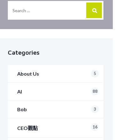
Categories
About Us
5
AI
88
Bob
3
16
CEO觀點