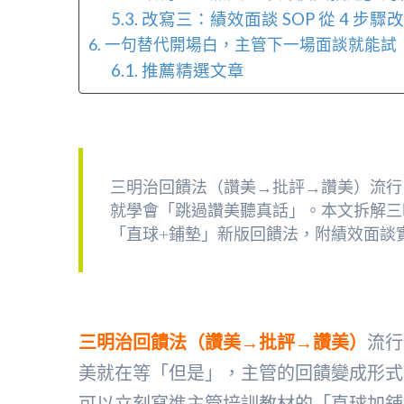
改寫三：績效面談 SOP 從 4 步驟改
一句替代開場白，主管下一場面談就能試
推薦精選文章
三明治回饋法（讚美→批評→讚美）流行 3
就學會「跳過讚美聽真話」。本文拆解三
「直球+鋪墊」新版回饋法，附績效面談
三明治回饋法（讚美→批評→讚美）
流行
美就在等「但是」，主管的回饋變成形式。
可以立刻寫進主管培訓教材的「直球加鋪