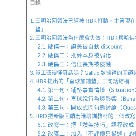
目錄
三明治回饋法已經被 HBR 打臉，主管現
墊」
三明治回饋法為什麼會失效：HBR 與哈
硬傷一：讚美被自動 discount
硬傷二：批評本身被弱化
硬傷三：信任長期被侵蝕
員工聽得懂真話嗎？Gallup 數據裡的回
HBR 提出的「直球加鋪墊」三句話結構
第一句，鋪墊事實情境（Situation
第二句，直球說行為與影響（Behavior
第三句，開放式問句邀討論（Quest
HRD 把新版回饋寫進培訓教材的三個改
改寫一：把「讚美技巧」課程改成
改寫二：加入「不評價只描述」的