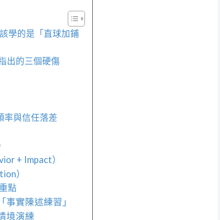
在該學的是「直球加鋪
佛指出的三個硬傷
饋頻率與信任落差
）
 + Impact）
ion）
寫重點
「事實陳述練習」
情境演練