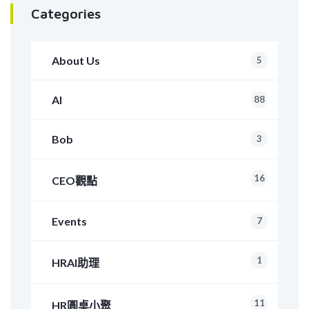
Categories
About Us
5
AI
88
Bob
3
16
CEO觀點
Events
7
1
HRAI助理
11
HR圓桌小聚