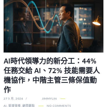
AI時代領導力的新分工：44%
任務交給 AI、72% 技能需要人
機協作，中階主管三條保值動
作
27 5 月, 2026
JIMMYLIN
AI
,
管理領導
,
顧問觀點
NO COMMENTS