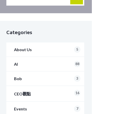
Categories
About Us
5
AI
88
Bob
3
16
CEO觀點
Events
7