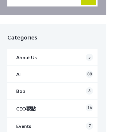
Categories
About Us
5
AI
88
Bob
3
16
CEO觀點
Events
7