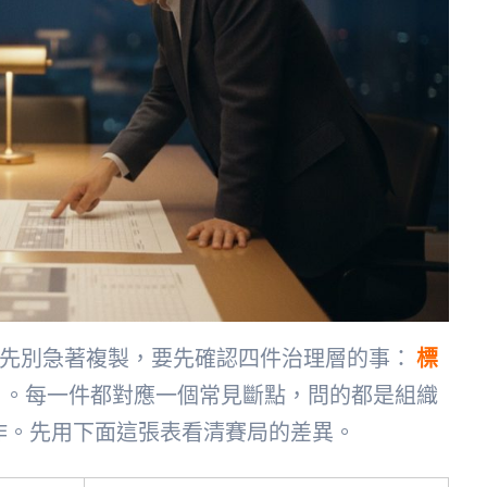
，先別急著複製，要先確認四件治理層的事：
標
。每一件都對應一個常見斷點，問的都是組織
運作。先用下面這張表看清賽局的差異。