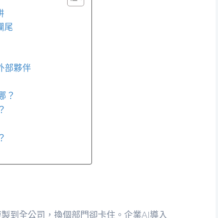
阱
爛尾
外部夥伴
哪？
？
？
你複製到全公司，換個部門卻卡住。企業AI導入