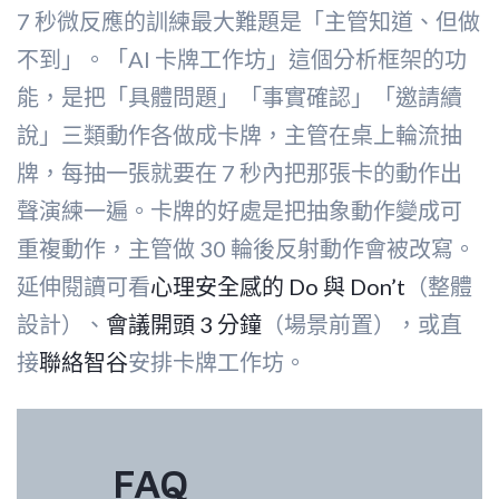
7 秒微反應的訓練最大難題是「主管知道、但做
不到」。「AI 卡牌工作坊」這個分析框架的功
能，是把「具體問題」「事實確認」「邀請續
說」三類動作各做成卡牌，主管在桌上輪流抽
牌，每抽一張就要在 7 秒內把那張卡的動作出
聲演練一遍。卡牌的好處是把抽象動作變成可
重複動作，主管做 30 輪後反射動作會被改寫。
延伸閱讀可看
心理安全感的 Do 與 Don’t
（整體
設計）、
會議開頭 3 分鐘
（場景前置），或直
接
聯絡智谷
安排卡牌工作坊。
FAQ