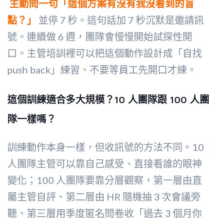
主動問一句「這個方案有沒有我沒看到的盲
點？」
並停 7 秒。這句話加 7 秒沉默是邀請訊
號。連續做 6 週，團隊會慢慢開始試探性開
口。主管培訓裡可以把這個動作設計成「自找
push back」練習、不要等員工先開口才練。
這個訓練適合多大規模？10 人團隊跟 100 人團
隊一樣嗎？
訓練動作本身一樣，但收訊號的方法不同。10
人團隊主管可以靠自己感受、直接看誰的眼神
變化；100 人團隊要靠分層觀察，第一層由直
屬主管自評、第二層由 HR 隨機抽 3 次會議旁
聽、第三層用季度匿名問卷收「過去 3 個月你