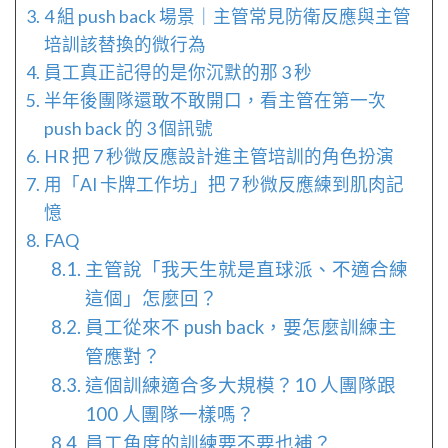
4 組 push back 場景｜主管常見防衛反應與主管
培訓該替換的微行為
員工真正記得的是你沉默的那 3 秒
半年後團隊還敢不敢開口，看主管在第一次
push back 的 3 個訊號
HR 把 7 秒微反應設計進主管培訓的角色扮演
用「AI 卡牌工作坊」把 7 秒微反應練到肌肉記
憶
FAQ
主管說「我天生就是直球派、不適合練
這個」怎麼回？
員工從來不 push back，要怎麼訓練主
管應對？
這個訓練適合多大規模？10 人團隊跟
100 人團隊一樣嗎？
員工角度的訓練要不要也補？