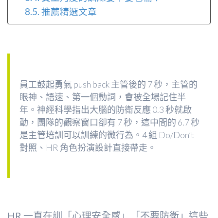
推薦精選文章
員工鼓起勇氣 push back 主管後的 7 秒，主管的
眼神、語速、第一個動詞，會被全場記住半
年。神經科學指出大腦的防衛反應 0.3 秒就啟
動，團隊的觀察窗口卻有 7 秒，這中間的 6.7 秒
是主管培訓可以訓練的微行為。4 組 Do/Don’t
對照、HR 角色扮演設計直接帶走。
HR 一直在訓「心理安全感」「不要防衛」這些