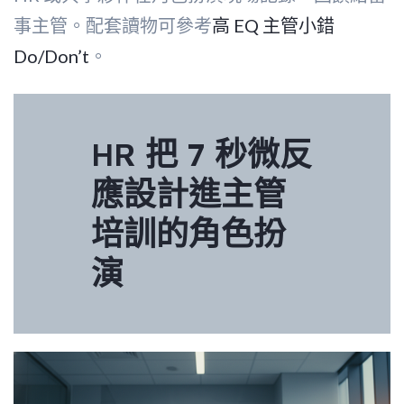
事主管。配套讀物可參考
高 EQ 主管小錯
Do/Don’t
。
HR 把 7 秒微反
應設計進主管
培訓的角色扮
演