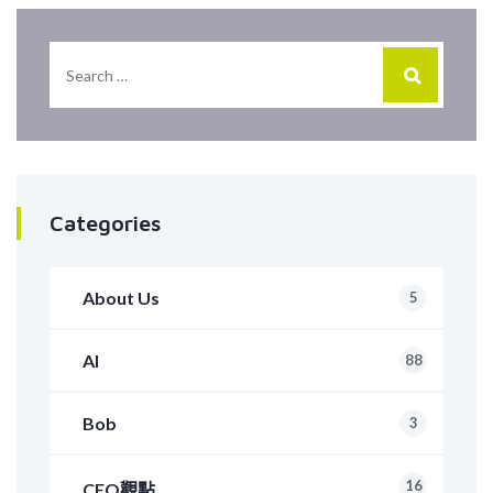
Categories
About Us
5
AI
88
Bob
3
16
CEO觀點