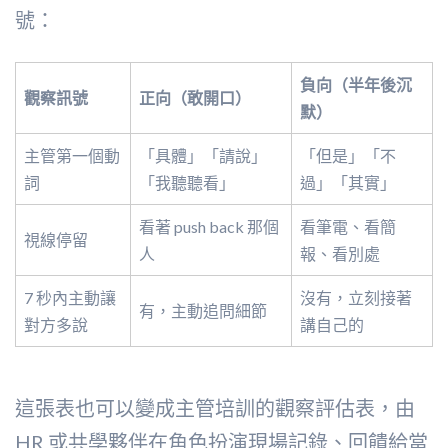
號：
負向（半年後沉
觀察訊號
正向（敢開口）
默）
主管第一個動
「具體」「請說」
「但是」「不
詞
「我聽聽看」
過」「其實」
看著 push back 那個
看筆電、看簡
視線停留
人
報、看別處
7 秒內主動讓
沒有，立刻接著
有，主動追問細節
對方多說
講自己的
這張表也可以變成主管培訓的觀察評估表，由
HR 或共學夥伴在角色扮演現場記錄、回饋給當