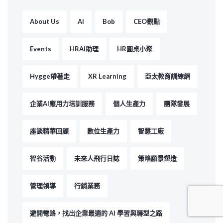
About Us
AI
Bob
CEO觀點
Events
HRAI助理
HR圓桌小聚
Hygge帶著走
XR Learning
亞太教育訓練網
企業AI應用力培訓服務
個人生產力
團隊發展
座談精華回顧
數位生產力
智慧工廠
智谷活動
未來人飛行日誌
策略願景塑造
管理領導
行銷業務
避開彎路，找出企業最適的 AI 學習與轉型之路