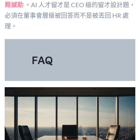
難撼動
。AI 人才留才是 CEO 級的留才設計題，
必須在董事會層級被回答而不是被丟回 HR 處
理。
FAQ