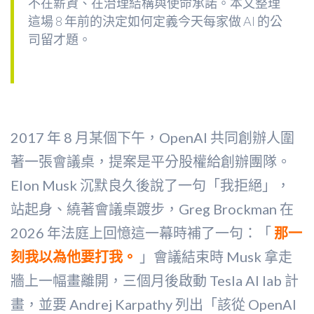
不在薪資、在治理結構與使命承諾。本文整理
這場 8 年前的決定如何定義今天每家做 AI 的公
司留才題。
2017 年 8 月某個下午，OpenAI 共同創辦人圍
著一張會議桌，提案是平分股權給創辦團隊。
Elon Musk 沉默良久後說了一句「我拒絕」，
站起身、繞著會議桌踱步，Greg Brockman 在
2026 年法庭上回憶這一幕時補了一句：「
那一
刻我以為他要打我。
」會議結束時 Musk 拿走
牆上一幅畫離開，三個月後啟動 Tesla AI lab 計
畫，並要 Andrej Karpathy 列出「該從 OpenAI