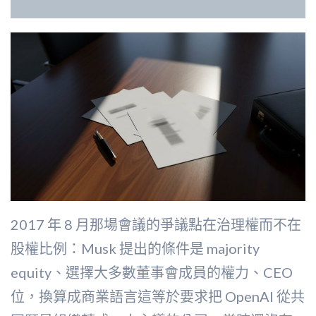
2017 年 8 月那場會議的爭議點在治理權而不在
股權比例：Musk 提出的條件是 majority
equity、選擇大多數董事會成員的權力、CEO
位，換算成商業語言這等於要求把 OpenAI 從共