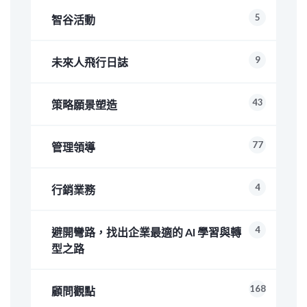
5
智谷活動
9
未來人飛行日誌
43
策略願景塑造
77
管理領導
4
行銷業務
4
避開彎路，找出企業最適的 AI 學習與轉
型之路
168
顧問觀點