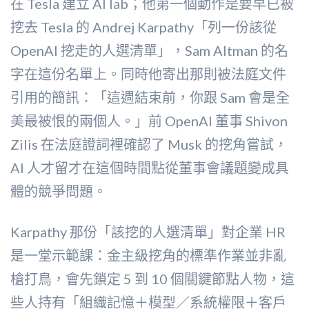
在 Tesla 建立 AI lab；他第一個動作是要早已被
挖去 Tesla 的 Andrej Karpathy「列一份該從
OpenAI 挖走的人選清單」，Sam Altman 的名
字在這份名單上。同時他寄出那則被法庭文件
引用的簡訊：「這週結束前，你跟 Sam 會是全
美最被恨的兩個人。」前 OpenAI 董事 Shivon
Zilis 在法庭證詞裡確認了 Musk 的挖角嘗試，
AI 人才留才在這個時間點從董事會議題變成具
體的競爭問題。
Karpathy 那份「該挖的人選清單」對企業 HR
是一堂示範課：金主級挖角的標準作業並非亂
槍打鳥，會先鎖定 5 到 10 個關鍵節點人物，這
些人持有「組織記憶＋模型／系統權限＋客戶