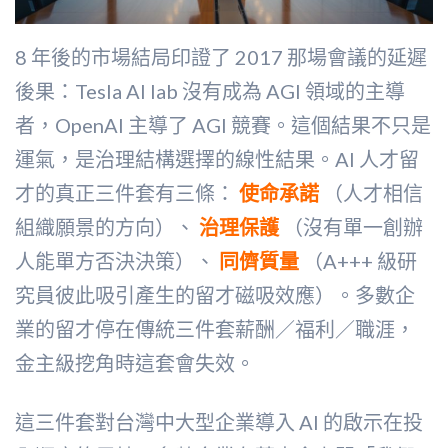
8 年後的市場結局印證了 2017 那場會議的延遲
後果：Tesla AI lab 沒有成為 AGI 領域的主導
者，OpenAI 主導了 AGI 競賽。這個結果不只是
運氣，是治理結構選擇的線性結果。AI 人才留
才的真正三件套有三條：
使命承諾
（人才相信
組織願景的方向）、
治理保護
（沒有單一創辦
人能單方否決決策）、
同儕質量
（A+++ 級研
究員彼此吸引產生的留才磁吸效應）。多數企
業的留才停在傳統三件套薪酬／福利／職涯，
金主級挖角時這套會失效。
這三件套對台灣中大型企業導入 AI 的啟示在投