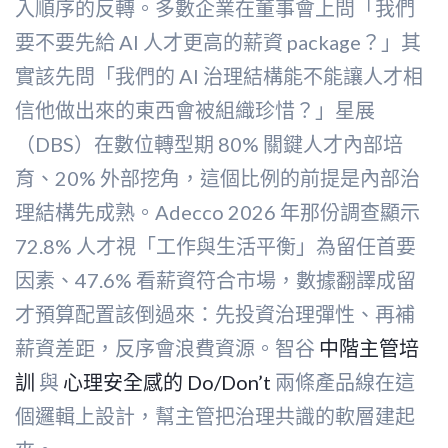
入順序的反轉。多數企業在董事會上問「我們
要不要先給 AI 人才更高的薪資 package？」其
實該先問「我們的 AI 治理結構能不能讓人才相
信他做出來的東西會被組織珍惜？」星展
（DBS）在數位轉型期 80% 關鍵人才內部培
育、20% 外部挖角，這個比例的前提是內部治
理結構先成熟。Adecco 2026 年那份調查顯示
72.8% 人才視「工作與生活平衡」為留任首要
因素、47.6% 看薪資符合市場，數據翻譯成留
才預算配置該倒過來：先投資治理彈性、再補
薪資差距，反序會浪費資源。智谷
中階主管培
訓
與
心理安全感的 Do/Don’t
兩條產品線在這
個邏輯上設計，幫主管把治理共識的軟層建起