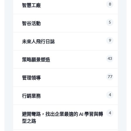
8
智慧工廠
5
智谷活動
9
未來人飛行日誌
43
策略願景塑造
77
管理領導
4
行銷業務
4
避開彎路，找出企業最適的 AI 學習與轉
型之路