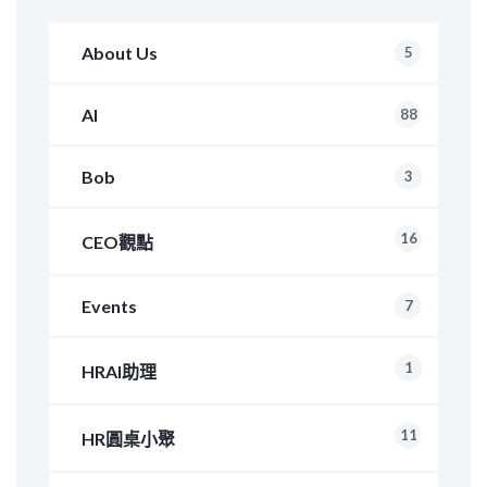
About Us
5
AI
88
Bob
3
16
CEO觀點
Events
7
1
HRAI助理
11
HR圓桌小聚