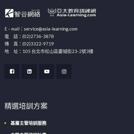
E – mail：
service@asia-learning.com
電 話：(02)2736-3878
傳 真：(02)3322-9719
地 址：105 台北市松山區慶城街23-2號3樓
精選培訓方案
基層主管培訓服務