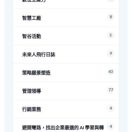
8
智慧工廠
5
智谷活動
9
未來人飛行日誌
43
策略願景塑造
77
管理領導
4
行銷業務
4
避開彎路，找出企業最適的 AI 學習與轉