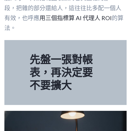
段，把雜的部分還給人，這往往比多配一個人
有效，也呼應
用三個指標算 AI 代理人 ROI
的算
法。
先盤一張對帳
表，再決定要
不要擴大