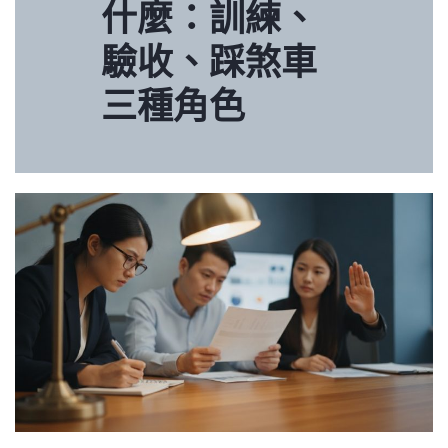
什麼：訓練、
驗收、踩煞車
三種角色