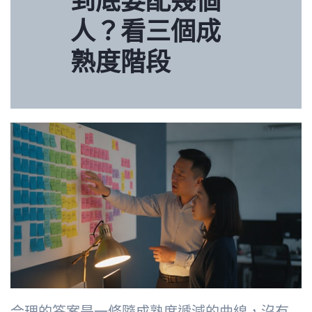
到底要配幾個
人？看三個成
熟度階段
合理的答案是一條隨成熟度遞減的曲線，沒有