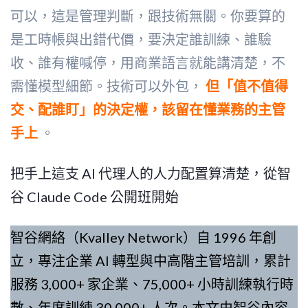
可以，這是管理判斷，跟技術無關。你要算的
是工時帳與出錯代價，要決定誰訓練、誰驗
收、誰有權喊停，用商業語言就能講清楚，不
需懂模型細節。技術可以外包，
但「值不值得
交、配誰盯」的決定權，該留在懂業務的主管
手上
。
把手上這支 AI 代理人的人力配置算清楚，從智
谷 Claude Code 公開班開始
智谷網絡（Kvalley Network）自 1996 年創
立，專注企業 AI 轉型與中高階主管培訓，累計
服務 3,000+ 家企業、75,000+ 小時訓練執行時
數、年度訓練 30,000+ 人次。本文由智谷內容