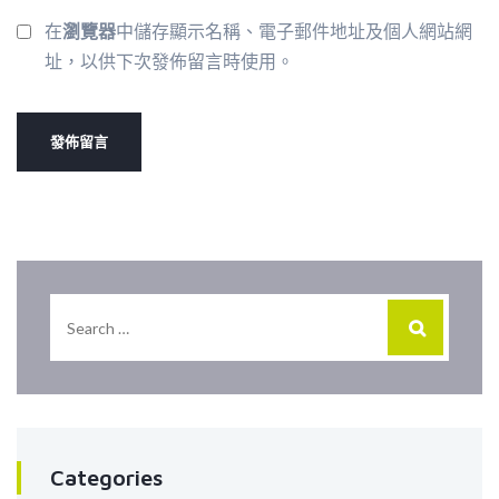
在
瀏覽器
中儲存顯示名稱、電子郵件地址及個人網站網
址，以供下次發佈留言時使用。
Categories