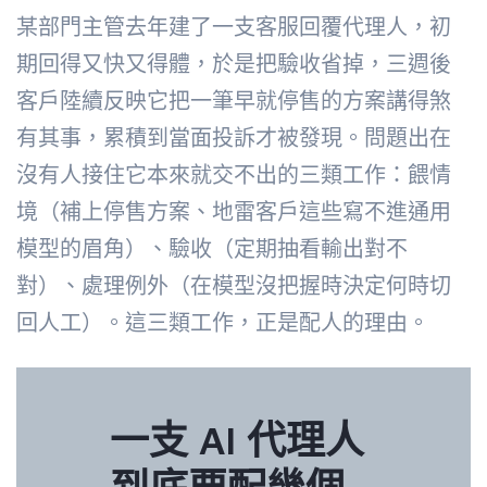
某部門主管去年建了一支客服回覆代理人，初
期回得又快又得體，於是把驗收省掉，三週後
客戶陸續反映它把一筆早就停售的方案講得煞
有其事，累積到當面投訴才被發現。問題出在
沒有人接住它本來就交不出的三類工作：餵情
境（補上停售方案、地雷客戶這些寫不進通用
模型的眉角）、驗收（定期抽看輸出對不
對）、處理例外（在模型沒把握時決定何時切
回人工）。這三類工作，正是配人的理由。
一支 AI 代理人