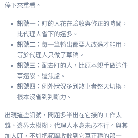
停下來重看。
訊號一：
盯的人花在驗收與修正的時間，
比代理人省下的還多。
訊號二：
每一筆輸出都要人改過才能用，
等於代理人只做了草稿。
訊號三：
配去盯的人，比原本親手做這件
事還累、還焦慮。
訊號四：
例外狀況多到煞車者整天切換，
根本沒省到判斷力。
出現這些訊號，問題多半出在它接的工作太
雜、邊界太模糊，代理人本身未必不行。與其
加人盯，不如把範圍收斂到它真正穩的那一