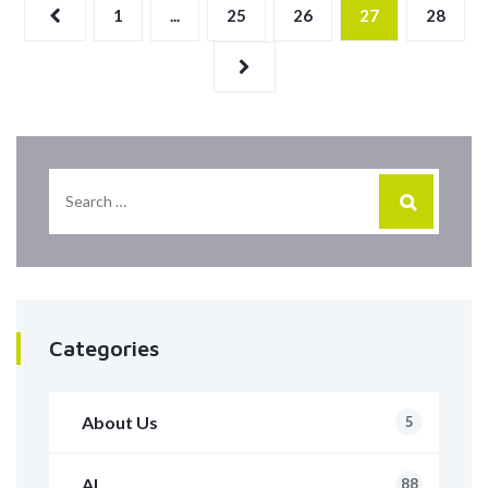
1
...
25
26
27
28
Categories
About Us
5
AI
88