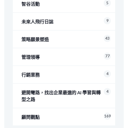
5
智谷活動
9
未來人飛行日誌
43
策略願景塑造
77
管理領導
4
行銷業務
4
避開彎路，找出企業最適的 AI 學習與轉
型之路
169
顧問觀點