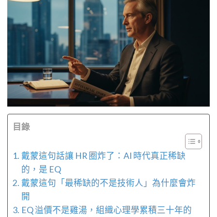
目錄
戴蒙這句話讓 HR 圈炸了：AI 時代真正稀缺
的，是 EQ
戴蒙這句「最稀缺的不是技術人」為什麼會炸
開
EQ 溢價不是雞湯，組織心理學累積三十年的