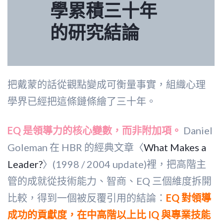
學累積三十年
的研究結論
把戴蒙的話從觀點變成可衡量事實，組織心理
學界已經把這條鏈條繪了三十年。
EQ 是領導力的核心變數，而非附加項。
Daniel
Goleman 在 HBR 的經典文章〈
What Makes a
Leader?
〉(1998 / 2004 update)裡，把高階主
管的成就從技術能力、智商、EQ 三個維度拆開
比較，得到一個被反覆引用的結論：
EQ 對領導
成功的貢獻度，在中高階以上比 IQ 與專業技能