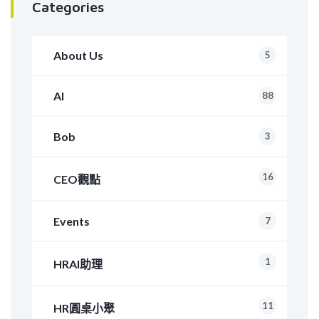
Categories
About Us
5
AI
88
Bob
3
16
CEO觀點
Events
7
1
HRAI助理
11
HR圓桌小聚