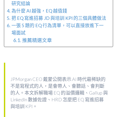
研究結論
為什麼 AI 越強，EQ 越值錢
把 EQ 寫進招募 JD 與培訓 KPI 的三個具體做法
一張 5 題的 EQ 行為清單，可以直接放進下一
場面試
推薦精選文章
JPMorgan CEO 戴蒙公開表示 AI 時代最稀缺的
不是寫程式的人，是會帶人、會聽話、會判斷
的人。本文拆解職場 EQ 的溢價邏輯、Gallup 與
LinkedIn 數據佐證、HRD 怎麼把 EQ 寫進招募
與培訓 KPI。